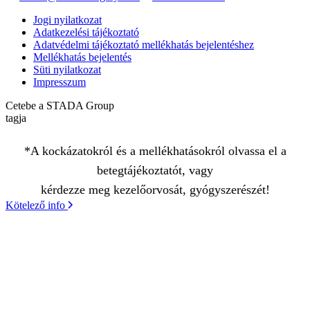
Jogi nyilatkozat
Adatkezelési tájékoztató
Adatvédelmi tájékoztató mellékhatás bejelentéshez
Mellékhatás bejelentés
Süti nyilatkozat
Impresszum
Cetebe a STADA Group
tagja
*A kockázatokról és a mellékhatásokról olvassa el a
betegtájékoztatót, vagy
kérdezze meg kezelőorvosát, gyógyszerészét!
Kötelező info