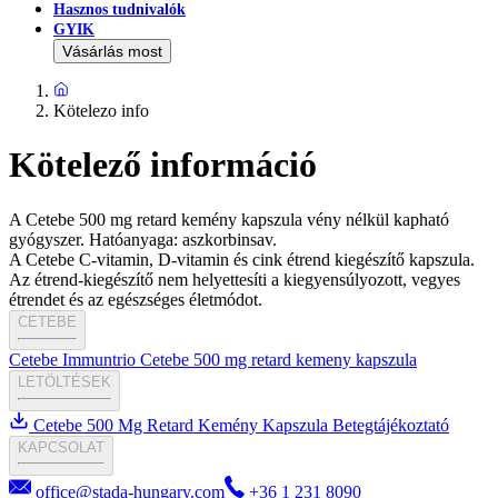
Hasznos tudnivalók
GYIK
Vásárlás most
Kötelezo info
Kötelező információ
A Cetebe 500 mg retard kemény kapszula vény nélkül kapható
gyógyszer. Hatóanyaga: aszkorbinsav.
A Cetebe C-vitamin, D-vitamin és cink étrend kiegészítő kapszula.
Az étrend-kiegészítő nem helyettesíti a kiegyensúlyozott, vegyes
étrendet és az egészséges életmódot.
CETEBE
Cetebe Immuntrio
Cetebe 500 mg retard kemeny kapszula
LETÖLTÉSEK
Cetebe 500 Mg Retard Kemény Kapszula Betegtájékoztató
KAPCSOLAT
office@stada-hungary.com
+36 1 231 8090