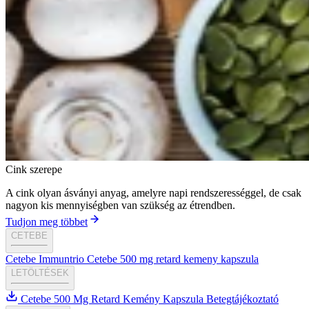
Cink szerepe
A cink olyan ásványi anyag, amelyre napi rendszerességgel, de csak
nagyon kis mennyiségben van szükség az étrendben.
Tudjon meg többet
CETEBE
Cetebe Immuntrio
Cetebe 500 mg retard kemeny kapszula
LETÖLTÉSEK
Cetebe 500 Mg Retard Kemény Kapszula Betegtájékoztató