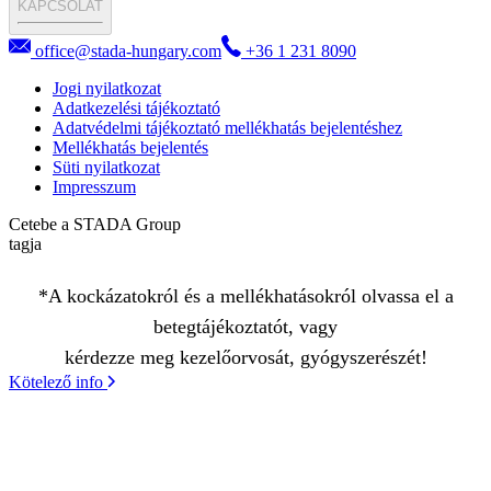
KAPCSOLAT
office@stada-hungary.com
+36 1 231 8090
Jogi nyilatkozat
Adatkezelési tájékoztató
Adatvédelmi tájékoztató mellékhatás bejelentéshez
Mellékhatás bejelentés
Süti nyilatkozat
Impresszum
Cetebe a STADA Group
tagja
*A kockázatokról és a mellékhatásokról olvassa el a
betegtájékoztatót, vagy
kérdezze meg kezelőorvosát, gyógyszerészét!
Kötelező info